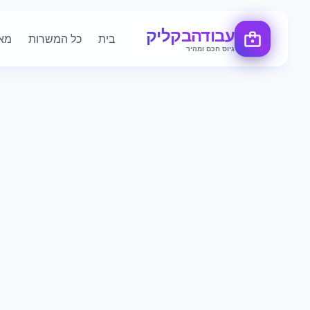
עבודה
בקליק
בית
כל המשרות
מא
גיוס חכם ומהיר